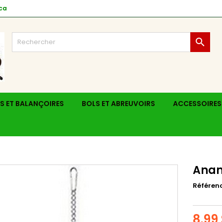
ca

S ET BALANÇOIRES
BOLS ET ABREUVOIRS
ACCESSOIRES
Anan
Référen
8,99