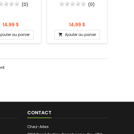
(0)
(0)
Prix
Prix
14,99 $
14,99 $
Ajouter au panier
Ajouter au panier

ent
CONTACT
Chez-Ailes