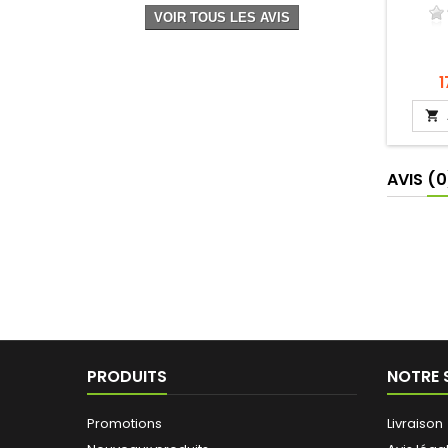
VOIR TOUS LES AVIS
P
1

AVIS
(0
PRODUITS
NOTRE 
Promotions
Livraison