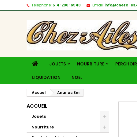
Téléphone:
514-298-6548
Email:
info@chezailes.
JOUETS
NOURRITURE
PERCHOIR
LIQUIDATION
NOEL
Accueil
Ananas Sm
ACCUEIL
Jouets
Nourriture