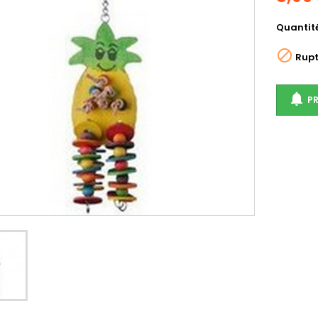
Quantit

Rupt

PR