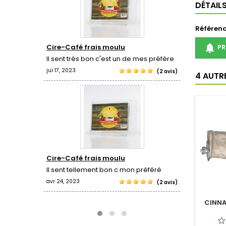
DÉTAIL
Référen

Cire-Café frais moulu
Cire-Pop
PR
ougies,
Il sent très bon c'est un de mes préfère
J'adore l
oir de ne
jui 17, 2023
avr 24, 2023
(2 avis)
4 AUTR
(1 revue)
Cire-Café frais moulu
Bird brus
Il sent tellement bon c mon préféré
Mon oisea
jouet.
avr 24, 2023
(2 avis)
avr 19, 2022
CINN