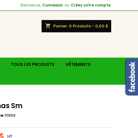
Bienvenue,
Connexion
ou
Créez votre compte
shopping_cart
Panier:
0
Produits - 0,00 $
TOUS LES PRODUITS
VÊTEMENTS
as Sm
ce
111969
 $
HT