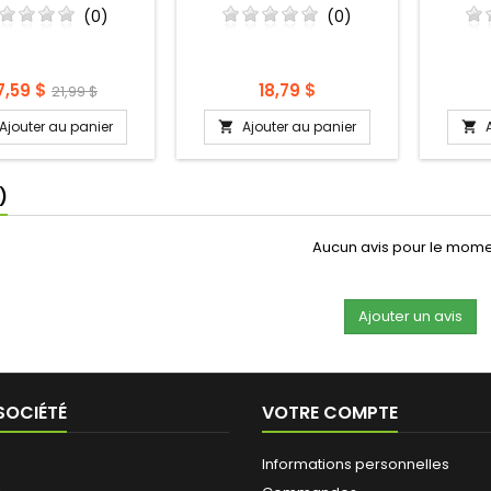
(0)
(0)
rix
Prix
Prix
7,59 $
18,79 $
21,99 $
régulier
Ajouter au panier
Ajouter au panier


)
Aucun avis pour le mom
SOCIÉTÉ
VOTRE COMPTE
Informations personnelles