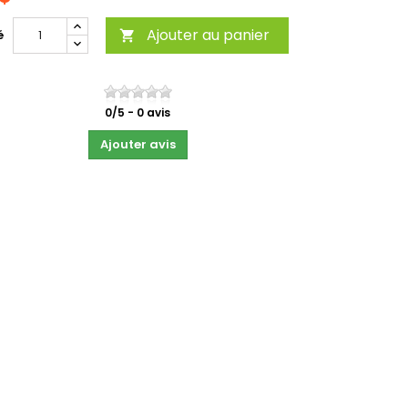
Ajouter au panier
é

0
/
5
-
0
avis
Ajouter avis