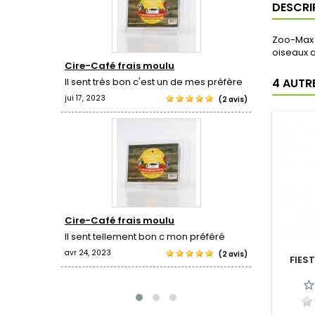
DESCRI
Zoo-Max T
oiseaux a
Cire-Café frais moulu
Cire-Pop
ougies,
Il sent très bon c'est un de mes préfère
J'adore l
4 AUTR
oir de ne
jui 17, 2023
avr 24, 2023
(2 avis)
(1 revue)
Cire-Café frais moulu
Bird brus
Il sent tellement bon c mon préféré
Mon oisea
jouet.
avr 24, 2023
(2 avis)
FIES
avr 19, 2022