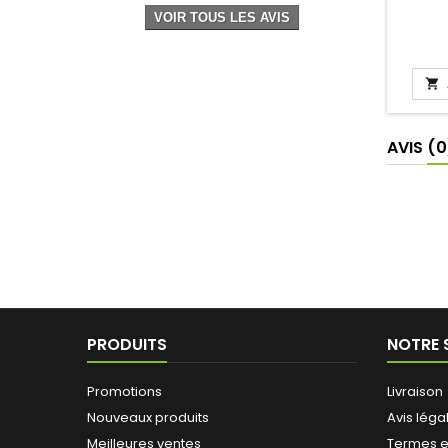
VOIR TOUS LES AVIS

AVIS
(0
PRODUITS
NOTRE 
Promotions
Livraison
Nouveaux produits
Avis léga
Meilleures ventes
Termes e