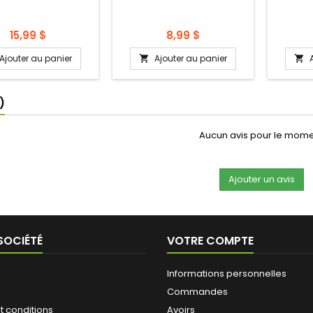
Prix
Prix
15,99 $
8,99 $
Ajouter au panier
Ajouter au panier


)
Aucun avis pour le mom
SOCIÉTÉ
VOTRE COMPTE
Informations personnelles
l
Commandes
t conditions
Avoirs