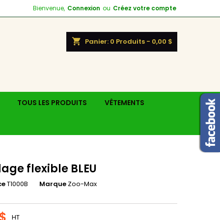
Bienvenue,
Connexion
ou
Créez votre compte
shopping_cart
Panier:
0
Produits - 0,00 $
TOUS LES PRODUITS
VÊTEMENTS
age flexible BLEU
ce
T1000B
Marque
Zoo-Max
 $
HT