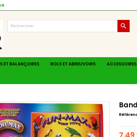
ca

S ET BALANÇOIRES
BOLS ET ABREUVOIRS
ACCESSOIRES
Band
Référen
7,49