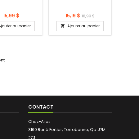
Prix
Prix
Prix
15,99 $
15,19 $
18,99 $
régulier
Ajouter au panier
Ajouter au panier

ent
CONTACT
Chez-Ailes
3160 René Fortier, Terrebonne, Qc J7M
2C1