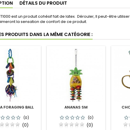
PTION
DÉTAILS DU PRODUIT
1000 est un produit cohésif fait de latex. Dérouler, Il peut-être utilis
imeront la sensation de confort de ce produit.
corn au caramel
Cire-Fleur de cactus et jade
'odeur un de mes préfères
ES PRODUITS DANS LA MÊME CATÉGORIE :
J’étais une dépendante aux bougi
aux sens bon, plug in… désespoir 
(1 revue)
pouvoir en utilise ...
déc 14, 2021
(1
h mini
u adore déchiqueter ce
TA FORAGING BALL
ANANAS SM
CHO
(1 revue)
(0)
(0)
(0)
(0)