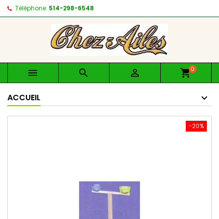
Téléphone:
514-298-6548
0



shopping_cart
ACCUEIL
-20%