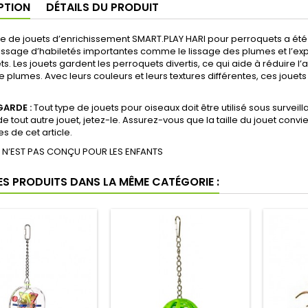
PTION
DÉTAILS DU PRODUIT
 de jouets d’enrichissement SMART.PLAY HARI pour perroquets a été
issage d’habiletés importantes comme le lissage des plumes et l’explo
s. Les jouets gardent les perroquets divertis, ce qui aide à réduire
corn au caramel
Cire-Fleur de cactus et jade
 plumes. Avec leurs couleurs et leurs textures différentes, ces jouets
'odeur un de mes préfères
J’étais une dépendante aux bougi
aux sens bon, plug in… désespoir 
(1 revue)
pouvoir en utilise ...
GARDE :
Tout type de jouets pour oiseaux doit être utilisé sous surveil
de tout autre jouet, jetez-le. Assurez-vous que la taille du jouet conv
déc 14, 2021
(1
es de cet article.
 N’EST PAS CONÇU POUR LES ENFANTS
ES PRODUITS DANS LA MÊME CATÉGORIE :
h mini
u adore déchiqueter ce
(1 revue)