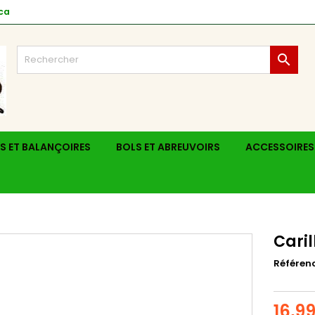
ca

S ET BALANÇOIRES
BOLS ET ABREUVOIRS
ACCESSOIRES
Caril
Référen
16,99