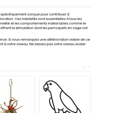
 spécifiquement conçue pour contribuer à
ration. Ces habiletés sont essentielles à tous les
 l’anxiété et les comportements indésirables comme le
Cire-Café frais moulu
Cire-Popcor
 offrent la stimulation dont les perroquets en cage ont
es,
Il sent très bon c'est un de mes préfère
J'adore l'ode
de ne
jui 17, 2023
avr 24, 2023
(2 avis)
lance. Si vous remarquez une détérioration visible de ce
ient à votre oiseau. Ne laissez pas votre oiseau avaler
 revue)
<
>
Cire-Café frais moulu
Bird brush mi
Il sent tellement bon c mon préféré
Mon oiseau a
jouet.
avr 24, 2023
(2 avis)
avr 19, 2022