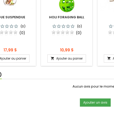
UE SUSPENDUE
HOLI FORAGING BALL
(0)
(0)
(0)
(0)
Prix
Prix
17,99 $
10,99 $
Ajouter au panier
Ajouter au panier


)
Aucun avis pour le mom