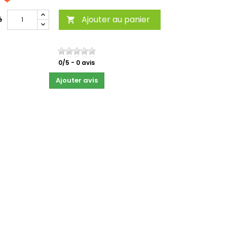
Ajouter au panier
é

0
/
5
-
0
avis
Ajouter avis