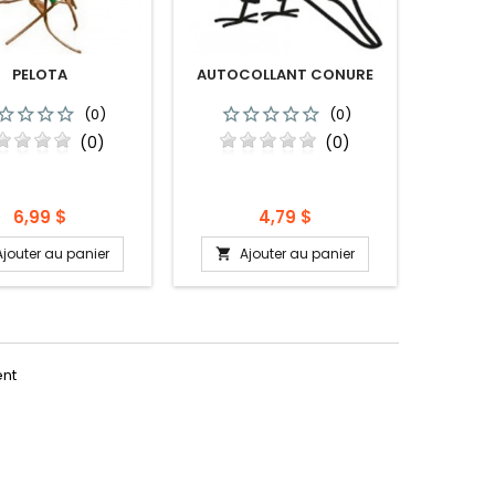
PELOTA
AUTOCOLLANT CONURE
(0)
(0)
(0)
(0)
Prix
Prix
6,99 $
4,79 $
Ajouter au panier
Ajouter au panier

ent