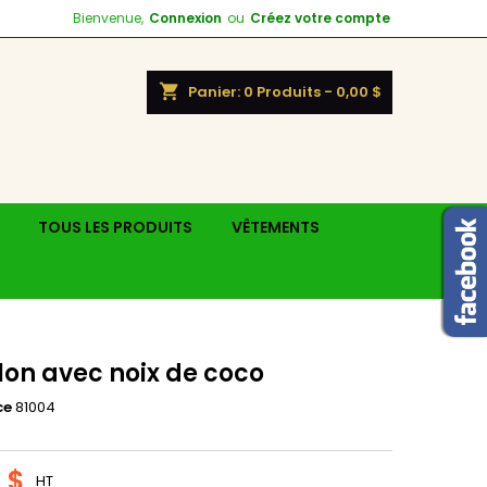
Bienvenue,
Connexion
ou
Créez votre compte
shopping_cart
Panier:
0
Produits - 0,00 $
TOUS LES PRODUITS
VÊTEMENTS
lon avec noix de coco
ce
81004
 $
HT