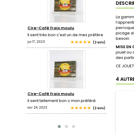
DESCRI
La gamme
l’apprent
perroquet
Cire-Café frais moulu
Cire-Pop
picage de
ougies,
Il sent très bon c'est un de mes préfère
J'adore l
besoin.
oir de ne
jui 17, 2023
avr 24, 2023
(2 avis)
MISE EN 
jouet ou 
(1 revue)
des parti
CE JOUET
4 AUTR
Cire-Café frais moulu
Bird brus
Il sent tellement bon c mon préféré
Mon oisea
jouet.
avr 24, 2023
(2 avis)
avr 19, 2022