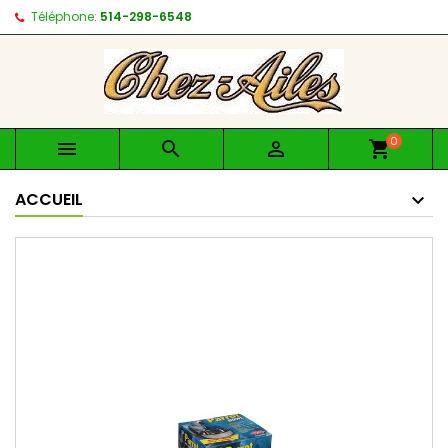
Téléphone:
514-298-6548
0



shopping_cart
ACCUEIL