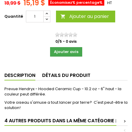
15,19 $
18,99 $
Économisez% percentage%
HT
Ajouter au panier
Quantité

0
/
5
-
0
avis
Ajouter avis
DESCRIPTION
DÉTAILS DU PRODUIT
Prevue Hendryx - Hooded Ceramic Cup - 10.2 oz - 6" haut - la
couleur peut différée.
Votre oiseau s'amuse a tout lancer par terre? C'est peut-être la
solution!
4 AUTRES PRODUITS DANS LA MÊME CATÉGORIE :
>
<