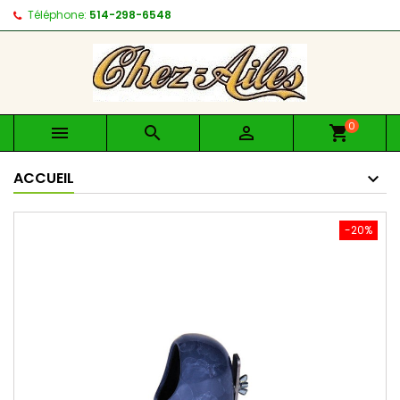
Téléphone:
514-298-6548
0



shopping_cart
ACCUEIL
-20%