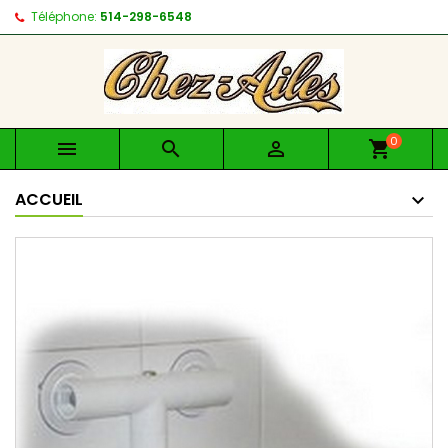
Téléphone:
514-298-6548
0



shopping_cart
ACCUEIL