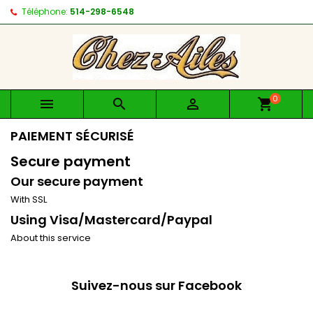
Téléphone:
514-298-6548
0



shopping_cart
PAIEMENT SÉCURISÉ
Secure payment
Our secure payment
With SSL
Using Visa/Mastercard/Paypal
About this service
Suivez-nous sur Facebook