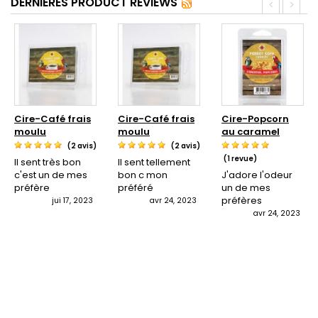
DERNIÈRES PRODUCT REVIEWS
<
>
Cire-Café frais
Cire-Café frais
Cire-Popcorn
moulu
moulu
au caramel
(2 avis)
(2 avis)
(1 revue)
Il sent très bon
Il sent tellement
c'est un de mes
bon c mon
J'adore l'odeur
préfère
préféré
un de mes
préfères
jui 17, 2023
avr 24, 2023
avr 24, 2023