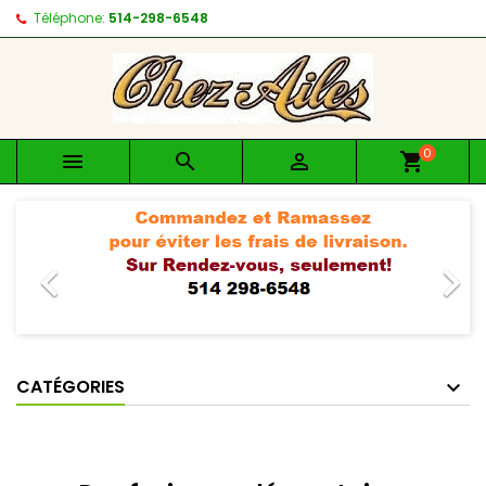
Téléphone:
514-298-6548
0



shopping_cart
Précédent
Suiv


CATÉGORIES